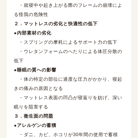
・就寝中や起き上がる際のフレームの崩壊によ
る怪我の危険性
２．マットレスの劣化と快適性の低下
●内部素材の劣化
・スプリングの摩耗によるサポート力の低下
・ウレタンフォームのへたりによる体圧分散の
低下
●睡眠の質への影響
・体の特定の部位に過度な圧力がかかり、寝起
きの痛みの原因となる
・マットレス表面の凹凸が寝返りを妨げ、深い
眠りを阻害する
３．衛
生面の問題
●アレルゲンの蓄積
・ダニ、カビ、ホコリが
30
年間の使用で蓄積