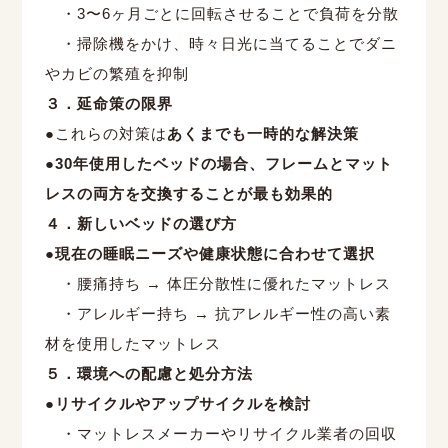
・3
〜
6
ヶ月ごとに回転させることで負荷を分散
・掃除機をかけ、時々日光に当てることでダニ
やカビの繁殖を抑制
３．延命策の限界
●
これらの対策は
あくまでも一時的な解決策
●30
年使用したベッドの場合、フレームとマット
レスの両方を交換することが最も効果的
４．新しいベッドの選び方
●
現在の睡眠ニーズや健康状態に合わせて選択
・腰痛持ち
→
体圧分散性に優れたマットレス
・アレルギー持ち
→
抗アレルギー性の高い素
材を使用したマットレス
５．環境への配慮と処分方法
●
リサイクルやアップサイクルを検討
・マットレスメーカーやリサイクル業者の回収