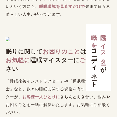
いという方にも、
睡眠環境を見直すだけで
健康で日々素
晴らしい人生が待っています。
眠りを
睡眠マイスター
コーディネート
眠りに関して
お困りのこと
は
お気軽に
睡眠マイスターに
ご相談
くだ
が
さい
「睡眠改善インストラクター」や「睡眠環境・寝具指導
士」など、数々の睡眠に関する資格を有する睡眠マイス
ターが、
お客様一人ひとりに
きちんと向き合い、悩みや
お困りごとを一緒に解決いたします。お気軽にご相談く
ださい。