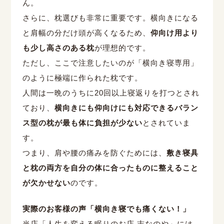
ん。
さらに、枕選びも非常に重要です。横向きになる
と肩幅の分だけ頭が高くなるため、
仰向け用より
も少し高さのある枕
が理想的です。
ただし、ここで注意したいのが「横向き寝専用」
のように極端に作られた枕です。
人間は一晩のうちに20回以上寝返りを打つとされ
ており、
横向きにも仰向けにも対応できるバラン
ス型の枕が最も体に負担が少ない
とされていま
す。
つまり、肩や腰の痛みを防ぐためには、
敷き寝具
と枕の両方を自分の体に合ったものに整えること
が欠かせない
のです。
実際のお客様の声「横向き寝でも痛くない！」
当店「人生を変える眠りのお店 志なのや」には、