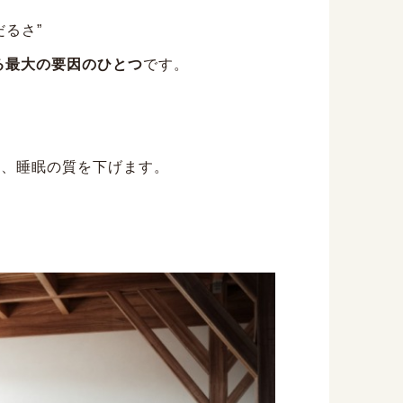
るさ”
る最大の要因のひとつ
です。
…
、睡眠の質を下げます。
。