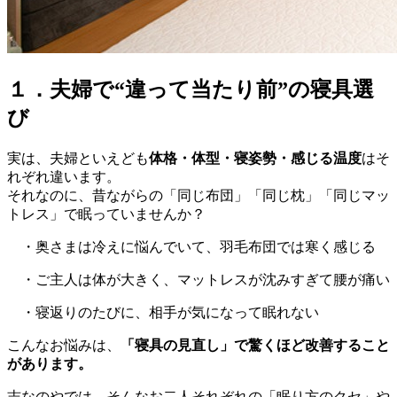
１．夫婦で“違って当たり前”の寝具選
び
実は、夫婦といえども
体格・体型・寝姿勢・感じる温度
はそ
れぞれ違います。
それなのに、昔ながらの「同じ布団」「同じ枕」「同じマッ
トレス」で眠っていませんか？
・奥さまは冷えに悩んでいて、羽毛布団では寒く感じる
・ご主人は体が大きく、マットレスが沈みすぎて腰が痛い
・寝返りのたびに、相手が気になって眠れない
こんなお悩みは、
「寝具の見直し」で驚くほど改善すること
があります。
志なのやでは、そんなお二人それぞれの「眠り方のクセ」や