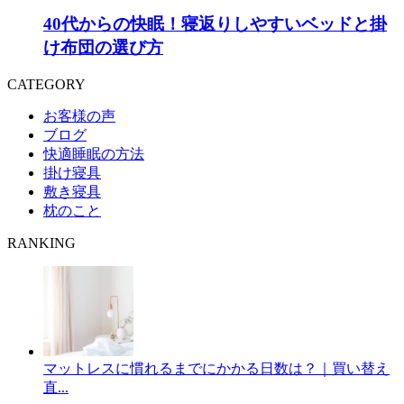
40代からの快眠！寝返りしやすいベッドと掛
け布団の選び方
CATEGORY
お客様の声
ブログ
快適睡眠の方法
掛け寝具
敷き寝具
枕のこと
RANKING
マットレスに慣れるまでにかかる日数は？｜買い替え
直...