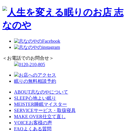
＜お電話でのお問合せ＞
0120-210-805
お店へのアクセス
眠りの無料相談予約
ABOUT
志なのやについて
SLEEP
心地よい眠り
MEISTER
睡眠マイスター
SERVICE
サービス・取扱寝具
MAKE OVER
仕立て直し
VOICE
お客様の声
FAQ
よくある質問