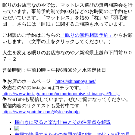
眠りのお店志なのやでは、マットレス選びの無料相談会を行
っています。事前予約制で約60分ほどのお時間のご予約をい
ただいています。「マットレス」を始め「枕」や「羽毛布
団」、さらには「睡眠」に関するご相談も承っています。
ご相談のご予約はこちらの
「眠りの無料相談予約」
からお願
いします。（文字の上をクリックしてください。）
人生を変える眠りのお店志なのや／新潟県上越市下門前９０
７－２
営業時間：午前10時～午後6時30分／水曜定休日
🌟お店のホームページ：
https://shinanoya.net/
🌟志なのやのInstagramはコチラです。⇒
https://www.instagram.com/nemurinoomise_shinanoya/?hl=ja
🌟YouTubeも配信しています。ぜひご覧になってください。
配信内容のリクエストも受付中です！！
https://www.youtube.com/@sleepshopjp
横向きに寝ると楽な理由とその注意点を解説
夫婦で快眠するための布団の選び方｜40代・50代で見