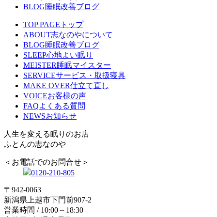
BLOG
睡眠改善ブログ
TOP PAGE
トップ
ABOUT
志なのやについて
BLOG
睡眠改善ブログ
SLEEP
心地よい眠り
MEISTER
睡眠マイスター
SERVICE
サービス・取扱寝具
MAKE OVER
仕立て直し
VOICE
お客様の声
FAQ
よくある質問
NEWS
お知らせ
人生を変える眠りのお店
ふとんの志なのや
＜お電話でのお問合せ＞
0120-210-805
〒942-0063
新潟県上越市下門前907-2
営業時間 / 10:00～18:30