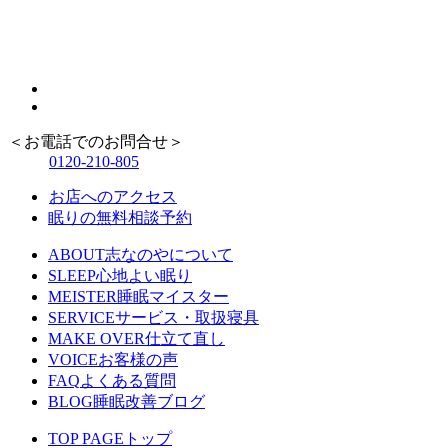
＜お電話でのお問合せ＞
0120-210-805
お店へのアクセス
眠りの無料相談予約
ABOUT
志なのやについて
SLEEP
心地よい眠り
MEISTER
睡眠マイスター
SERVICE
サービス・取扱寝具
MAKE OVER
仕立て直し
VOICE
お客様の声
FAQ
よくある質問
BLOG
睡眠改善ブログ
TOP PAGE
トップ