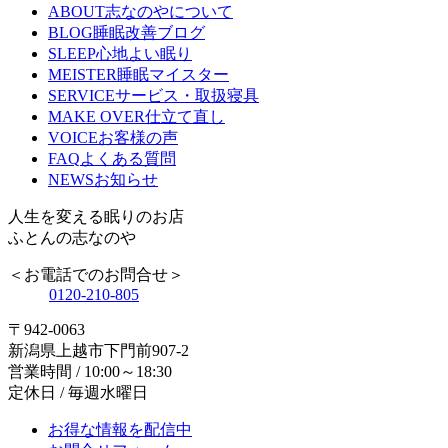
ABOUT
志なのやについて
BLOG
睡眠改善ブログ
SLEEP
心地よい眠り
MEISTER
睡眠マイスター
SERVICE
サービス・取扱寝具
MAKE OVER
仕立て直し
VOICE
お客様の声
FAQ
よくある質問
NEWS
お知らせ
人生を変える眠りのお店
ふとんの志なのや
＜お電話でのお問合せ＞
0120-210-805
〒942-0063
新潟県上越市下門前907-2
営業時間 / 10:00～18:30
定休日 / 毎週水曜日
お得な情報を配信中