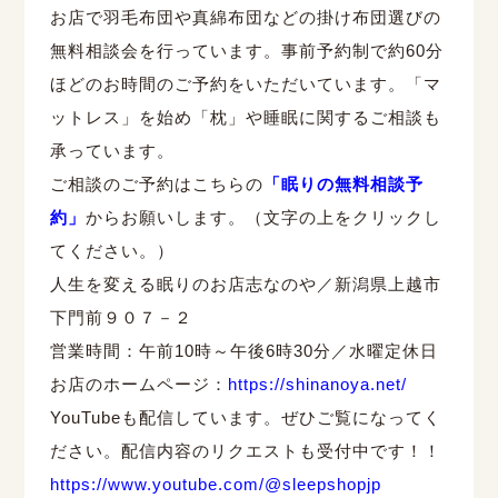
お店で羽毛布団や真綿布団などの掛け布団選びの
無料相談会を行っています。事前予約制で約
60
分
ほどのお時間のご予約をいただいています。「マ
ットレス」を始め「枕」や睡眠に関するご相談も
承っています。
ご相談のご予約はこちらの
「眠りの無料相談予
約」
からお願いします。（文字の上をクリックし
てください。）
人生を変える眠りのお店志なのや／新潟県上越市
下門前９０７－２
営業時間：午前
10
時～午後
6
時
30
分／水曜定休日
お店のホームページ：
https://shinanoya.net/
YouTubeも配信しています。ぜひご覧になってく
ださい。配信内容のリクエストも受付中です！！
https://www.youtube.com/@sleepshopjp