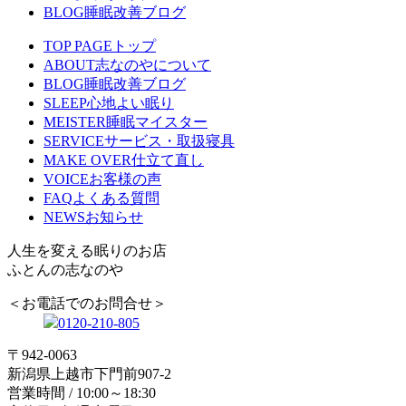
BLOG
睡眠改善ブログ
TOP PAGE
トップ
ABOUT
志なのやについて
BLOG
睡眠改善ブログ
SLEEP
心地よい眠り
MEISTER
睡眠マイスター
SERVICE
サービス・取扱寝具
MAKE OVER
仕立て直し
VOICE
お客様の声
FAQ
よくある質問
NEWS
お知らせ
人生を変える眠りのお店
ふとんの志なのや
＜お電話でのお問合せ＞
0120-210-805
〒942-0063
新潟県上越市下門前907-2
営業時間 / 10:00～18:30