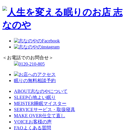
＜お電話でのお問合せ＞
0120-210-805
お店へのアクセス
眠りの無料相談予約
ABOUT
志なのやについて
SLEEP
心地よい眠り
MEISTER
睡眠マイスター
SERVICE
サービス・取扱寝具
MAKE OVER
仕立て直し
VOICE
お客様の声
FAQ
よくある質問