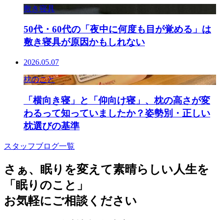
敷き寝具
50代・60代の「夜中に何度も目が覚める」は
敷き寝具が原因かもしれない
2026.05.07
枕のこと
「横向き寝」と「仰向け寝」、枕の高さが変
わるって知っていましたか？姿勢別・正しい
枕選びの基準
スタッフブログ一覧
さぁ、眠りを変えて素晴らしい人生を
「眠りのこと」
お気軽にご相談ください