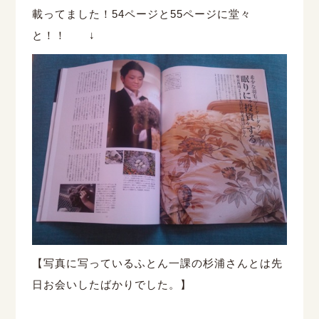
載ってました！54ページと55ページに堂々
と！！ ↓
【写真に写っているふとん一課の杉浦さんとは先
日お会いしたばかりでした。】