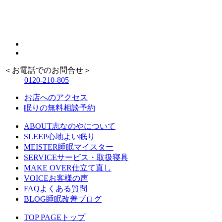
＜お電話でのお問合せ＞
0120-210-805
お店へのアクセス
眠りの無料相談予約
ABOUT
志なのやについて
SLEEP
心地よい眠り
MEISTER
睡眠マイスター
SERVICE
サービス・取扱寝具
MAKE OVER
仕立て直し
VOICE
お客様の声
FAQ
よくある質問
BLOG
睡眠改善ブログ
TOP PAGE
トップ