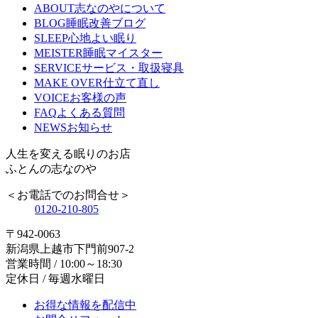
ABOUT
志なのやについて
BLOG
睡眠改善ブログ
SLEEP
心地よい眠り
MEISTER
睡眠マイスター
SERVICE
サービス・取扱寝具
MAKE OVER
仕立て直し
VOICE
お客様の声
FAQ
よくある質問
NEWS
お知らせ
人生を変える眠りのお店
ふとんの志なのや
＜お電話でのお問合せ＞
0120-210-805
〒942-0063
新潟県上越市下門前907-2
営業時間 / 10:00～18:30
定休日 / 毎週水曜日
お得な情報を配信中