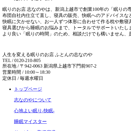
眠りのお店 志なのやは、新潟上越市で創業100年の「眠りの
布団自社内仕立て直し、寝具の販売、快眠へのアドバイスな
快眠に欠かせない、お一人ずつ体形に合わせて作る枕や敷寝
寝具選びから睡眠のお悩みまで、トータルでサポートいたし
より良い「眠りの時間」のため、相談だけでも構いません、
人生を変える眠りのお店 ふとんの志なのや
TEL / 0120-210-805
所在地 / 〒942-0063 新潟県上越市下門前907-2
営業時間 / 10:00～18:30
定休日 / 毎週水曜日
トップページ
志なのやについて
心地よい眠り-快眠-
睡眠マイスター