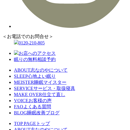
＜お電話でのお問合せ＞
0120-210-805
お店へのアクセス
眠りの無料相談予約
ABOUT
志なのやについて
SLEEP
心地よい眠り
MEISTER
睡眠マイスター
SERVICE
サービス・取扱寝具
MAKE OVER
仕立て直し
VOICE
お客様の声
FAQ
よくある質問
BLOG
睡眠改善ブログ
TOP PAGE
トップ
ABOUT
志なのやについて