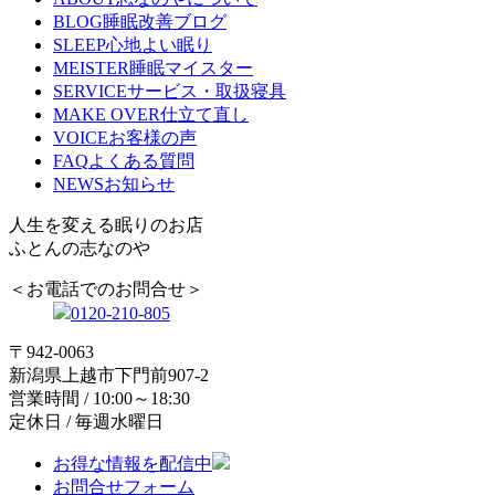
BLOG
睡眠改善ブログ
SLEEP
心地よい眠り
MEISTER
睡眠マイスター
SERVICE
サービス・取扱寝具
MAKE OVER
仕立て直し
VOICE
お客様の声
FAQ
よくある質問
NEWS
お知らせ
人生を変える眠りのお店
ふとんの志なのや
＜お電話でのお問合せ＞
0120-210-805
〒942-0063
新潟県上越市下門前907-2
営業時間 / 10:00～18:30
定休日 / 毎週水曜日
お得な情報を配信中
お問合せフォーム