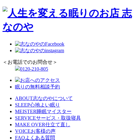
＜お電話でのお問合せ＞
0120-210-805
お店へのアクセス
眠りの無料相談予約
ABOUT
志なのやについて
SLEEP
心地よい眠り
MEISTER
睡眠マイスター
SERVICE
サービス・取扱寝具
MAKE OVER
仕立て直し
VOICE
お客様の声
FAQ
よくある質問