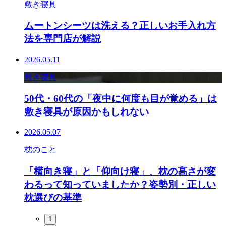
敷き寝具
ムートンシーツは洗える？正しいお手入れ方
法を専門店が解説
2026.05.11
敷き寝具
50代・60代の「夜中に何度も目が覚める」は
敷き寝具が原因かもしれない
2026.05.07
枕のこと
「横向き寝」と「仰向け寝」、枕の高さが変
わるって知っていましたか？姿勢別・正しい
枕選びの基準
1