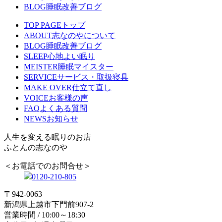
BLOG
睡眠改善ブログ
TOP PAGE
トップ
ABOUT
志なのやについて
BLOG
睡眠改善ブログ
SLEEP
心地よい眠り
MEISTER
睡眠マイスター
SERVICE
サービス・取扱寝具
MAKE OVER
仕立て直し
VOICE
お客様の声
FAQ
よくある質問
NEWS
お知らせ
人生を変える眠りのお店
ふとんの志なのや
＜お電話でのお問合せ＞
0120-210-805
〒942-0063
新潟県上越市下門前907-2
営業時間 / 10:00～18:30