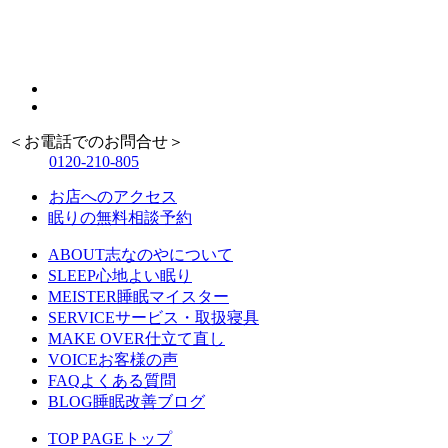
＜お電話でのお問合せ＞
0120-210-805
お店へのアクセス
眠りの無料相談予約
ABOUT
志なのやについて
SLEEP
心地よい眠り
MEISTER
睡眠マイスター
SERVICE
サービス・取扱寝具
MAKE OVER
仕立て直し
VOICE
お客様の声
FAQ
よくある質問
BLOG
睡眠改善ブログ
TOP PAGE
トップ