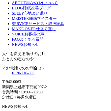
ABOUT
志なのやについて
BLOG
睡眠改善ブログ
SLEEP
心地よい眠り
MEISTER
睡眠マイスター
SERVICE
サービス・取扱寝具
MAKE OVER
仕立て直し
VOICE
お客様の声
FAQ
よくある質問
NEWS
お知らせ
人生を変える眠りのお店
ふとんの志なのや
＜お電話でのお問合せ＞
0120-210-805
〒942-0063
新潟県上越市下門前907-2
営業時間 / 10:00～18:30
定休日 / 毎週水曜日
NEWS
お知らせ