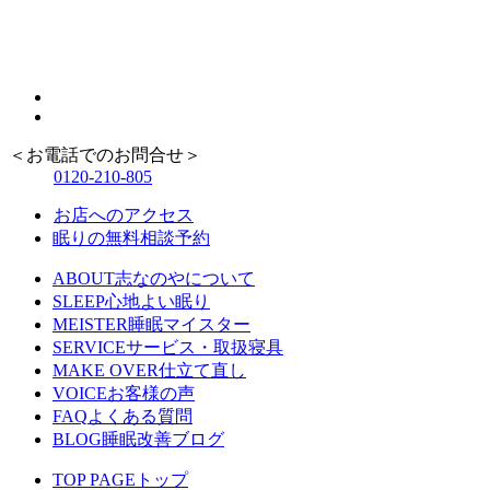
＜お電話でのお問合せ＞
0120-210-805
お店へのアクセス
眠りの無料相談予約
ABOUT
志なのやについて
SLEEP
心地よい眠り
MEISTER
睡眠マイスター
SERVICE
サービス・取扱寝具
MAKE OVER
仕立て直し
VOICE
お客様の声
FAQ
よくある質問
BLOG
睡眠改善ブログ
TOP PAGE
トップ