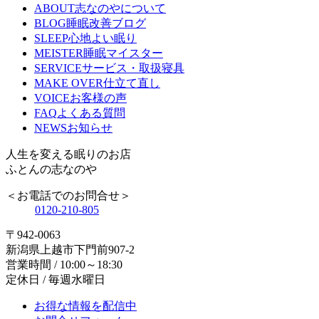
ABOUT
志なのやについて
BLOG
睡眠改善ブログ
SLEEP
心地よい眠り
MEISTER
睡眠マイスター
SERVICE
サービス・取扱寝具
MAKE OVER
仕立て直し
VOICE
お客様の声
FAQ
よくある質問
NEWS
お知らせ
人生を変える眠りのお店
ふとんの志なのや
＜お電話でのお問合せ＞
0120-210-805
〒942-0063
新潟県上越市下門前907-2
営業時間 / 10:00～18:30
定休日 / 毎週水曜日
お得な情報を配信中