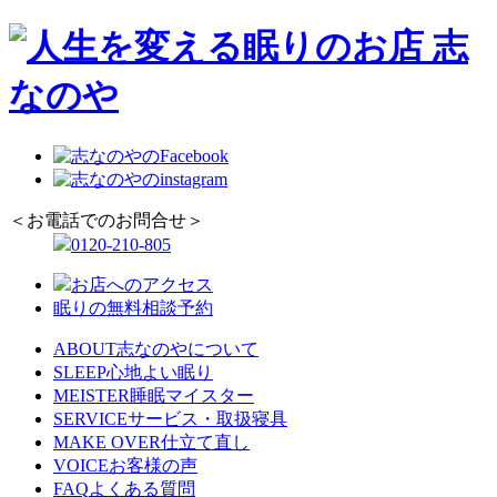
＜お電話でのお問合せ＞
0120-210-805
お店へのアクセス
眠りの無料相談予約
ABOUT
志なのやについて
SLEEP
心地よい眠り
MEISTER
睡眠マイスター
SERVICE
サービス・取扱寝具
MAKE OVER
仕立て直し
VOICE
お客様の声
FAQ
よくある質問