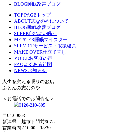
BLOG
睡眠改善ブログ
TOP PAGE
トップ
ABOUT
志なのやについて
BLOG
睡眠改善ブログ
SLEEP
心地よい眠り
MEISTER
睡眠マイスター
SERVICE
サービス・取扱寝具
MAKE OVER
仕立て直し
VOICE
お客様の声
FAQ
よくある質問
NEWS
お知らせ
人生を変える眠りのお店
ふとんの志なのや
＜お電話でのお問合せ＞
0120-210-805
〒942-0063
新潟県上越市下門前907-2
営業時間 / 10:00～18:30