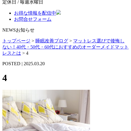
定休日 / 毎週水曜日
お得な情報を配信中
お問合せフォーム
NEWS
お知らせ
トップページ
>
睡眠改善ブログ
>
マットレス選びで後悔し
ない！40代・50代・60代におすすめのオーダーメイドマット
レスとは
>
4
POSTED | 2025.03.20
4