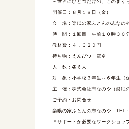
～世界にひとつだけの、このまく
開催日：８月１８日（金）
会 場：楽眠の家ふとんの志なの
時 間：１回目・午前１０時３０
教材費：４，３２０円
持ち物：えんぴつ・電卓
人 数：各６人
対 象：小学校３年生～６年生（
主 催：株式会社志なのや（楽眠
ご予約・お問合せ
楽眠の家ふとんの志なのや TEL
＊サポートが必要なワークショッ