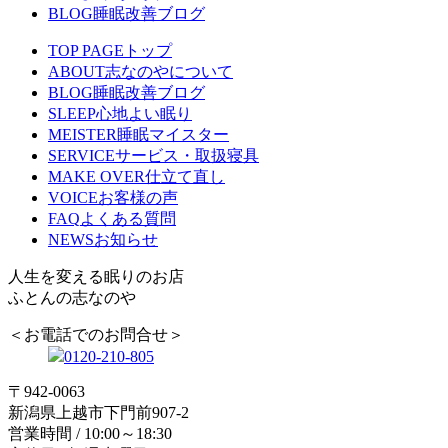
BLOG
睡眠改善ブログ
TOP PAGE
トップ
ABOUT
志なのやについて
BLOG
睡眠改善ブログ
SLEEP
心地よい眠り
MEISTER
睡眠マイスター
SERVICE
サービス・取扱寝具
MAKE OVER
仕立て直し
VOICE
お客様の声
FAQ
よくある質問
NEWS
お知らせ
人生を変える眠りのお店
ふとんの志なのや
＜お電話でのお問合せ＞
0120-210-805
〒942-0063
新潟県上越市下門前907-2
営業時間 / 10:00～18:30