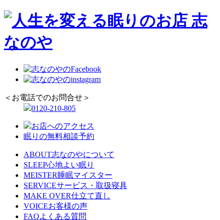
＜お電話でのお問合せ＞
0120-210-805
お店へのアクセス
眠りの無料相談予約
ABOUT
志なのやについて
SLEEP
心地よい眠り
MEISTER
睡眠マイスター
SERVICE
サービス・取扱寝具
MAKE OVER
仕立て直し
VOICE
お客様の声
FAQ
よくある質問