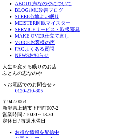
ABOUT
志なのやについて
BLOG
睡眠改善ブログ
SLEEP
心地よい眠り
MEISTER
睡眠マイスター
SERVICE
サービス・取扱寝具
MAKE OVER
仕立て直し
VOICE
お客様の声
FAQ
よくある質問
NEWS
お知らせ
人生を変える眠りのお店
ふとんの志なのや
＜お電話でのお問合せ＞
0120-210-805
〒942-0063
新潟県上越市下門前907-2
営業時間 / 10:00～18:30
定休日 / 毎週水曜日
お得な情報を配信中