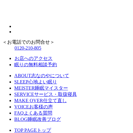
＜お電話でのお問合せ＞
0120-210-805
お店へのアクセス
眠りの無料相談予約
ABOUT
志なのやについて
SLEEP
心地よい眠り
MEISTER
睡眠マイスター
SERVICE
サービス・取扱寝具
MAKE OVER
仕立て直し
VOICE
お客様の声
FAQ
よくある質問
BLOG
睡眠改善ブログ
TOP PAGE
トップ