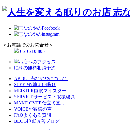
＜お電話でのお問合せ＞
0120-210-805
お店へのアクセス
眠りの無料相談予約
ABOUT
志なのやについて
SLEEP
心地よい眠り
MEISTER
睡眠マイスター
SERVICE
サービス・取扱寝具
MAKE OVER
仕立て直し
VOICE
お客様の声
FAQ
よくある質問
BLOG
睡眠改善ブログ