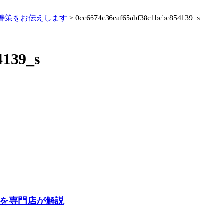
善策をお伝えします
>
0cc6674c36eaf65abf38e1bcbc854139_s
4139_s
を専門店が解説