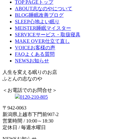
TOP PAGE
トップ
ABOUT
志なのやについて
BLOG
睡眠改善ブログ
SLEEP
心地よい眠り
MEISTER
睡眠マイスター
SERVICE
サービス・取扱寝具
MAKE OVER
仕立て直し
VOICE
お客様の声
FAQ
よくある質問
NEWS
お知らせ
人生を変える眠りのお店
ふとんの志なのや
＜お電話でのお問合せ＞
0120-210-805
〒942-0063
新潟県上越市下門前907-2
営業時間 / 10:00～18:30
定休日 / 毎週水曜日
NEWS
お知らせ