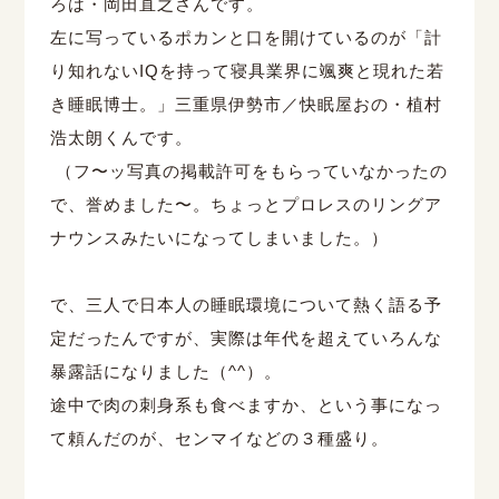
ろは・岡田直之さんです。
左に写っているポカンと口を開けているのが「計
り知れないIQを持って寝具業界に颯爽と現れた若
き睡眠博士。」三重県伊勢市／快眠屋おの・植村
浩太朗くんです。
（フ〜ッ写真の掲載許可をもらっていなかったの
で、誉めました〜。ちょっとプロレスのリングア
ナウンスみたいになってしまいました。）
で、三人で日本人の睡眠環境について熱く語る予
定だったんですが、実際は年代を超えていろんな
暴露話になりました（^^）。
途中で肉の刺身系も食べますか、という事になっ
て頼んだのが、センマイなどの３種盛り。