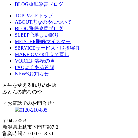
BLOG
睡眠改善ブログ
TOP PAGE
トップ
ABOUT
志なのやについて
BLOG
睡眠改善ブログ
SLEEP
心地よい眠り
MEISTER
睡眠マイスター
SERVICE
サービス・取扱寝具
MAKE OVER
仕立て直し
VOICE
お客様の声
FAQ
よくある質問
NEWS
お知らせ
人生を変える眠りのお店
ふとんの志なのや
＜お電話でのお問合せ＞
0120-210-805
〒942-0063
新潟県上越市下門前907-2
営業時間 / 10:00～18:30