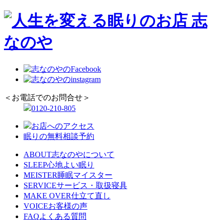
＜お電話でのお問合せ＞
0120-210-805
お店へのアクセス
眠りの無料相談予約
ABOUT
志なのやについて
SLEEP
心地よい眠り
MEISTER
睡眠マイスター
SERVICE
サービス・取扱寝具
MAKE OVER
仕立て直し
VOICE
お客様の声
FAQ
よくある質問