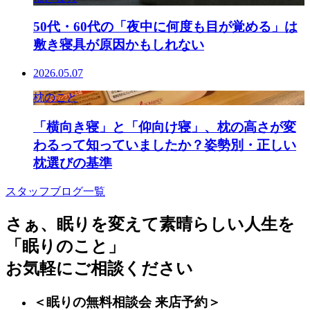
50代・60代の「夜中に何度も目が覚める」は
敷き寝具が原因かもしれない
2026.05.07
枕のこと
「横向き寝」と「仰向け寝」、枕の高さが変
わるって知っていましたか？姿勢別・正しい
枕選びの基準
スタッフブログ一覧
さぁ、眠りを変えて素晴らしい人生を
「眠りのこと」
お気軽にご相談ください
＜眠りの無料相談会 来店予約＞